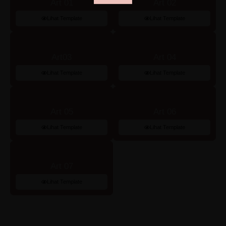
Art 01
Art 02
Lihat Template
Lihat Template
Art03
Art 04
Lihat Template
Lihat Template
Art 05
Art 06
Lihat Template
Lihat Template
Art 07
Lihat Template